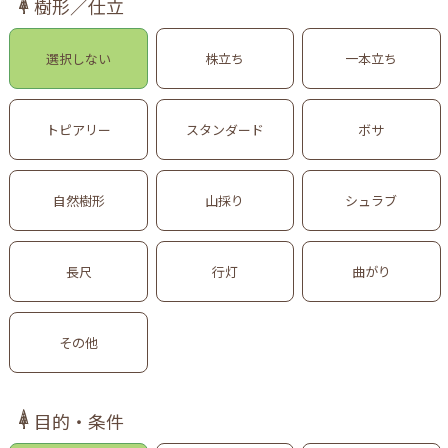
樹形／仕立
選択しない
株立ち
一本立ち
トピアリー
スタンダード
ボサ
自然樹形
山採り
シュラブ
長尺
行灯
曲がり
その他
目的・条件