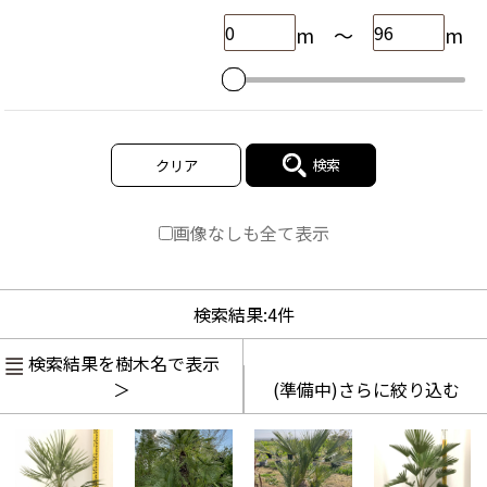
m
～
m
検索
クリア
画像なしも全て表示
検索結果:
4
件
検索結果を樹木名で表示
＞
(準備中)さらに絞り込む