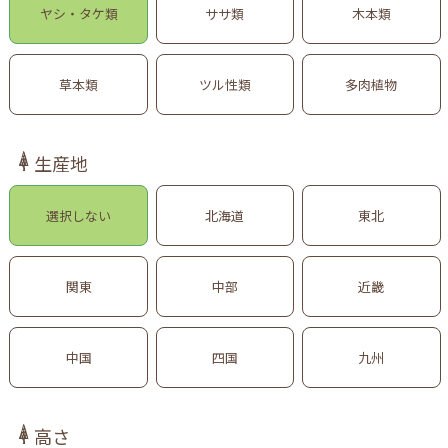
ヤシ・タケ類
ササ類
木本類
草本類
ツル性類
多肉植物
生産地
選択しない
北海道
東北
関東
中部
近畿
中国
四国
九州
高さ