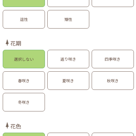
這性
矮性
花期
選択しない
返り咲き
四季咲き
春咲き
夏咲き
秋咲き
冬咲き
花色