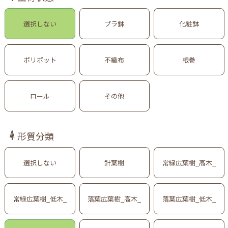
選択しない
プラ鉢
化粧鉢
ポリポット
不織布
根巻
ロール
その他
形質分類
選択しない
針葉樹
常緑広葉樹_高木_
常緑広葉樹_低木_
落葉広葉樹_高木_
落葉広葉樹_低木_