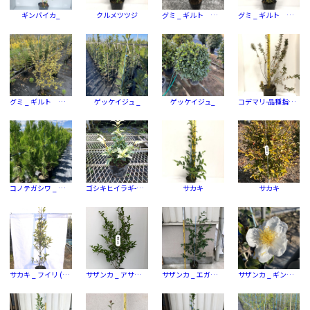
ギンバイカ_
クルメツツジ
グミ _ ギルト エッジ
グミ _ ギルト エッジ
グミ _ ギルト エッジ
ゲッケイジュ _
ゲッケイジュ_
コデマリ-品種指定なし
コノテガシワ _ エレガンティシマ
ゴシキヒイラギ-品種指定なし
サカキ
サカキ
サカキ _ フイリ (斑入)
サザンカ _ アサクラ
サザンカ _ エガオ（ピンク）
サザンカ _ ギンキツネ（白）