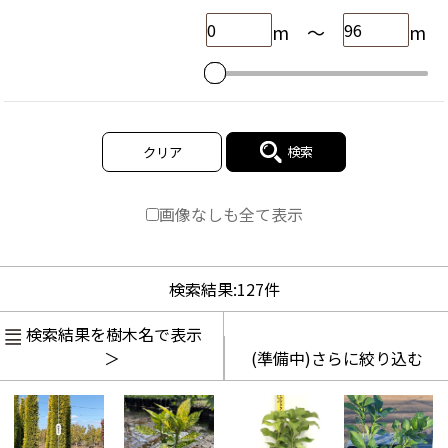
m
～
m
検索
クリア
画像なしも全て表示
検索結果:
127
件
検索結果を樹木名で表示
＞
(準備中)さらに絞り込む