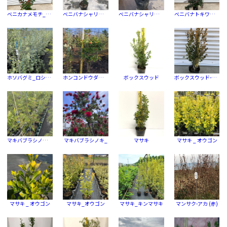
ベニカナメモチ_レッドロビン
ベニバナシャリンバイ
ベニバナシャリンバイ
ベニバナトキワマンサク_
ホソバグミ_ロシアンオリーブ
ホンコンドウダン-ピンクシャンデリア
ボックスウッド
ボックスウッド-品種指定なし
マキバブラシノキ-ドーソンリバー
マキバブラシノキ_
マサキ
マサキ _ オウゴン
マサキ _ オウゴン
マサキ_オウゴン
マサキ_キンマサキ
マンサク-アカ (赤)