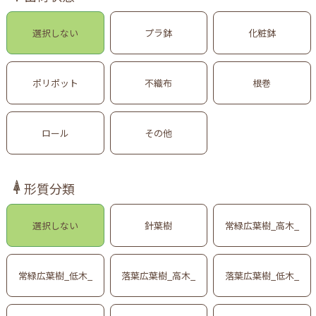
選択しない
プラ鉢
化粧鉢
ポリポット
不織布
根巻
ロール
その他
形質分類
選択しない
針葉樹
常緑広葉樹_高木_
常緑広葉樹_低木_
落葉広葉樹_高木_
落葉広葉樹_低木_