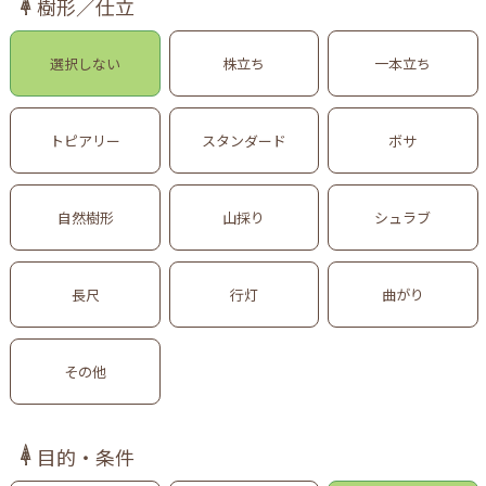
樹形／仕立
選択しない
株立ち
一本立ち
トピアリー
スタンダード
ボサ
自然樹形
山採り
シュラブ
長尺
行灯
曲がり
その他
目的・条件