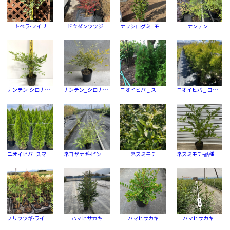
トベラ-フイリ
ドウダンツツジ_
ナワシログミ_モンロー®︎
ナンテン _
ナンテン-シロナンテン
ナンテン_シロナンテン
ニオイヒバ _ スマラグ
ニオイヒバ _ ヨーロッパ ゴールド
ニオイヒバ_スマラグ
ネコヤナギ-ピンクネコ
ネズミモチ
ネズミモチ-品種指定なし
ノリウツギ-ライム ライト
ハマヒサカキ
ハマヒサカキ
ハマヒサカキ_