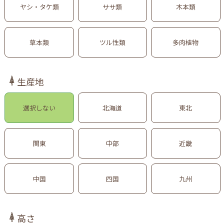
ヤシ・タケ類
ササ類
木本類
草本類
ツル性類
多肉植物
生産地
選択しない
北海道
東北
関東
中部
近畿
中国
四国
九州
高さ