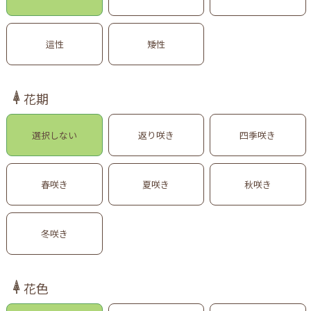
這性
矮性
花期
選択しない
返り咲き
四季咲き
春咲き
夏咲き
秋咲き
冬咲き
花色