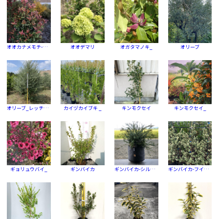
オオカナメモチ-ピンククリスピー
オオデマリ
オガタマノキ_
オリーブ
オリーブ_レッチーノ
カイヅカイブキ _
キンモクセイ
キンモクセイ_
ギョリュウバイ_
ギンバイカ
ギンバイカ-シルキーベリー
ギンバイカ-フイリ (斑入)