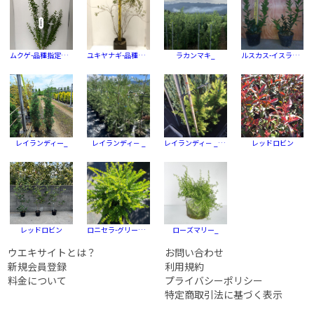
ムクゲ-品種指定なし
ユキヤナギ-品種指定なし
ラカンマキ_
ルスカス-イスラエル
レイランディー_
レイランディ－ _
レイランディ－ _ ゴールド ライダー
レッドロビン
レッドロビン
ロニセラ-グリーンプリーズ
ローズマリー_
ウエキサイトとは？
お問い合わせ
新規会員登録
利用規約
料金について
プライバシーポリシー
特定商取引法に基づく表示