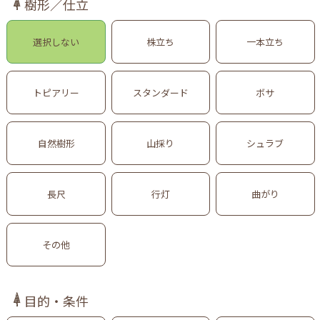
樹形／仕立
選択しない
株立ち
一本立ち
トピアリー
スタンダード
ボサ
自然樹形
山採り
シュラブ
長尺
行灯
曲がり
その他
目的・条件