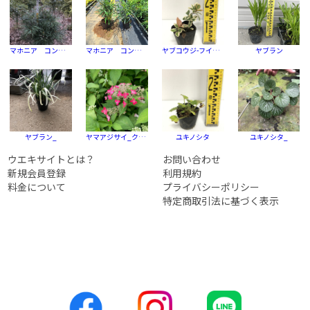
マホニア コンフューサ-セイリュウ (清流)
マホニア コンフューサ_
ヤブコウジ-フイリ (斑入)
ヤブラン
ヤブラン_
ヤマアジサイ_クレナイ
ユキノシタ
ユキノシタ_
ウエキサイトとは？
お問い合わせ
新規会員登録
利用規約
料金について
プライバシーポリシー
特定商取引法に基づく表示