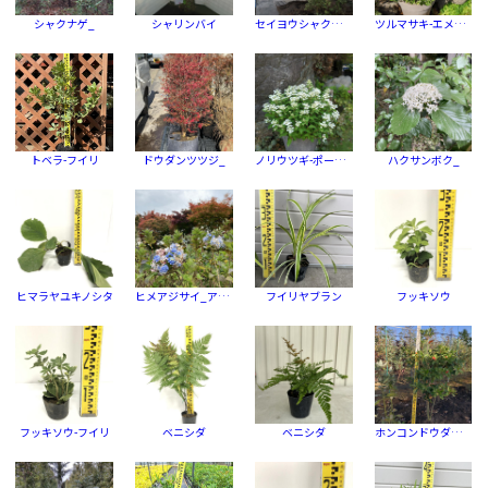
シャクナゲ_
シャリンバイ
セイヨウシャクナゲ_
ツルマサキ-エメラルドガイティ
トベラ-フイリ
ドウダンツツジ_
ノリウツギ-ポールスター
ハクサンボク_
ヒマラヤユキノシタ
ヒメアジサイ_アンギョウシキザキ (安行四季咲)
フイリヤブラン
フッキソウ
フッキソウ-フイリ
ベニシダ
ベニシダ
ホンコンドウダン-ピンクシャンデリア