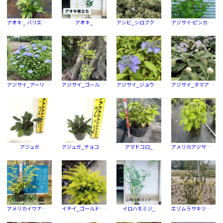
アオキ _ バリエガータ（フイリ）
アオキ_
アシビ_シロブクリン (白覆輪)
アジサイ-ピンカーベル
アジサイ_アーリーセンセーション
アジサイ_ゴールデンサンライト
アジサイ_ジョウリョクアジサイ ハル
アジサイ_タマアジサイ
アジュガ
アジュガ_チョコレートチップ
アマドコロ_
アメリカアジサイ-アナベル
アメリカイワナンテン_レインボー
イチイ_ゴールドストライク
イロハモミジ_
エゾムラサキツツジ_