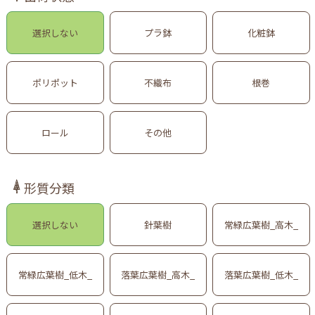
選択しない
プラ鉢
化粧鉢
ポリポット
不織布
根巻
ロール
その他
形質分類
選択しない
針葉樹
常緑広葉樹_高木_
常緑広葉樹_低木_
落葉広葉樹_高木_
落葉広葉樹_低木_