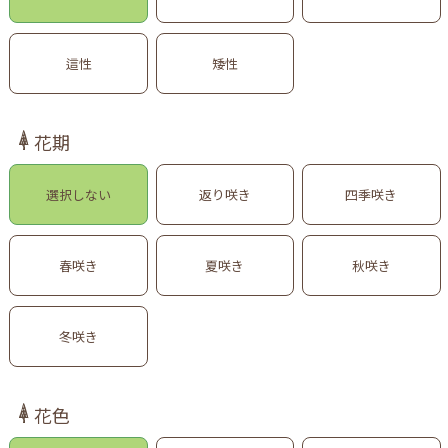
這性
矮性
花期
選択しない
返り咲き
四季咲き
春咲き
夏咲き
秋咲き
冬咲き
花色