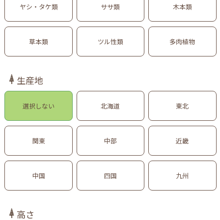
ヤシ・タケ類
ササ類
木本類
草本類
ツル性類
多肉植物
生産地
選択しない
北海道
東北
関東
中部
近畿
中国
四国
九州
高さ