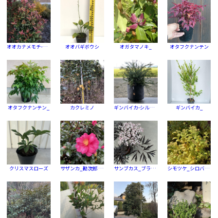
オオカナメモチ-ピンククリスピー
オオバギボウシ
オガタマノキ_
オタフクナンテン
オタフクナンテン_
カクレミノ
ギンバイカ-シルキーベリー
ギンバイカ_
クリスマスローズ
サザンカ_勘次郎 (タチカン)
サンブカス_ブラックレース
シモツケ_シロバナシモツケ