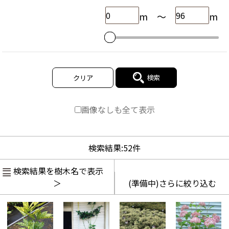
m
～
m
検索
クリア
画像なしも全て表示
検索結果:
52
件
検索結果を樹木名で表示
＞
(準備中)さらに絞り込む